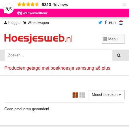
×
6313
Reviews
Wij slaan cookies op om onze website te verbeteren. Is dat akkoord?
Ja
8,5
Nee
Meer over cookies »
Inloggen
Winkelwagen
EUR
Producten getagd met boekhoesje samsung a6 plus
Meest bekeken
Geen producten gevonden!