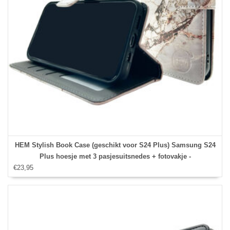
HEM Stylish Book Case (geschikt voor S24 Plus) Samsung S24
Plus hoesje met 3 pasjesuitsnedes + fotovakje -
€23,95
Portemonneehoesje - pasjeshouder - Marble Wit/Goud