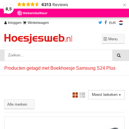
×
6313
Reviews
Wij slaan cookies op om onze website te verbeteren. Is dat akkoord?
Ja
8,5
Nee
Meer over cookies »
Inloggen
Winkelwagen
EUR
Producten getagd met Boekhoesje Samsung S24 Plus
Meest bekeken