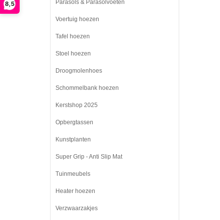
Parasols & Parasolvoeten
8,5
Voertuig hoezen
Tafel hoezen
Stoel hoezen
Droogmolenhoes
Schommelbank hoezen
Kerstshop 2025
Opbergtassen
Kunstplanten
Super Grip - Anti Slip Mat
Tuinmeubels
Heater hoezen
Verzwaarzakjes