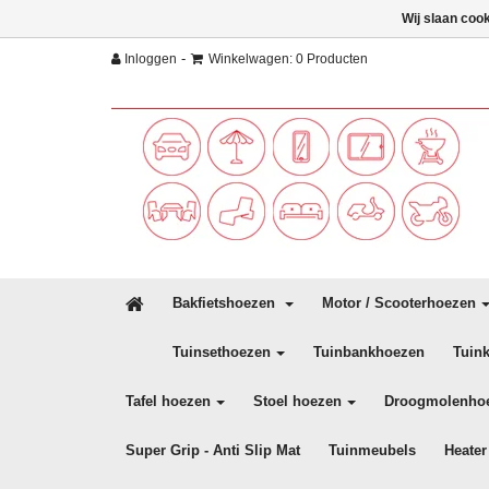
Wij slaan coo
-
Inloggen
Winkelwagen: 0 Producten
Bakfietshoezen
Motor / Scooterhoezen
Tuinsethoezen
Tuinbankhoezen
Tuin
Tafel hoezen
Stoel hoezen
Droogmolenho
Super Grip - Anti Slip Mat
Tuinmeubels
Heater