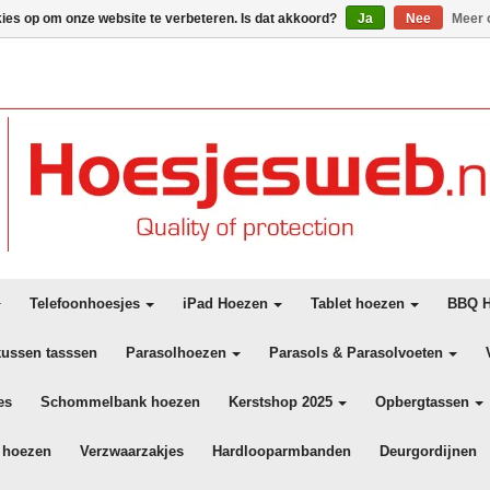
kies op om onze website te verbeteren. Is dat akkoord?
Ja
Nee
Meer 
Telefoonhoesjes
iPad Hoezen
Tablet hoezen
BBQ H
kussen tasssen
Parasolhoezen
Parasols & Parasolvoeten
es
Schommelbank hoezen
Kerstshop 2025
Opbergtassen
 hoezen
Verzwaarzakjes
Hardlooparmbanden
Deurgordijnen