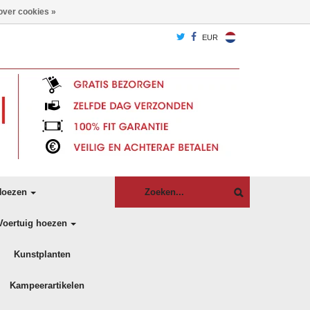
over cookies »
EUR
oezen
Voertuig hoezen
Kunstplanten
Kampeerartikelen