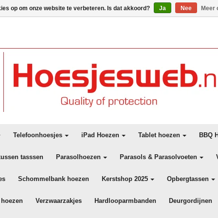
kies op om onze website te verbeteren. Is dat akkoord?
Ja
Nee
Meer 
Telefoonhoesjes
iPad Hoezen
Tablet hoezen
BBQ H
kussen tasssen
Parasolhoezen
Parasols & Parasolvoeten
es
Schommelbank hoezen
Kerstshop 2025
Opbergtassen
 hoezen
Verzwaarzakjes
Hardlooparmbanden
Deurgordijnen