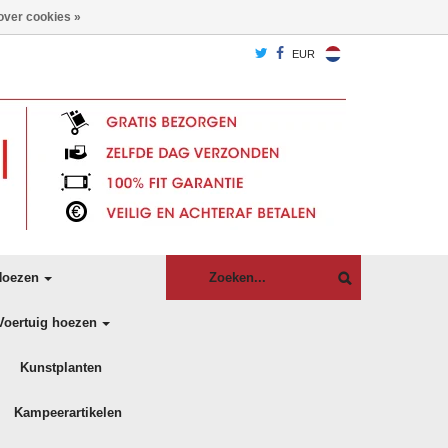
over cookies »
EUR
oezen
Voertuig hoezen
Kunstplanten
Kampeerartikelen