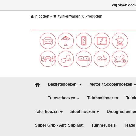
Wij slaan coo
-
Inloggen
Winkelwagen: 0 Producten
Bakfietshoezen
Motor / Scooterhoezen
Tuinsethoezen
Tuinbankhoezen
Tuin
Tafel hoezen
Stoel hoezen
Droogmolenho
Super Grip - Anti Slip Mat
Tuinmeubels
Heater