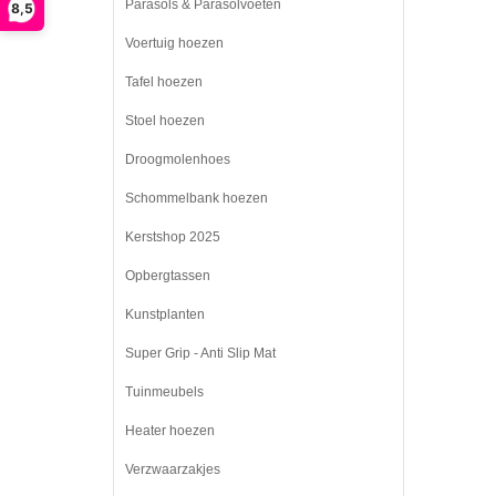
Parasols & Parasolvoeten
8,5
Voertuig hoezen
Tafel hoezen
Stoel hoezen
Droogmolenhoes
Schommelbank hoezen
Kerstshop 2025
Opbergtassen
Kunstplanten
Super Grip - Anti Slip Mat
Tuinmeubels
Heater hoezen
Verzwaarzakjes