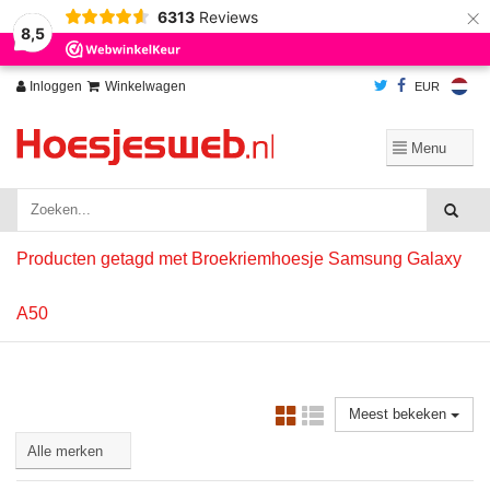
×
6313
Reviews
Wij slaan cookies op om onze website te verbeteren. Is dat akkoord?
Ja
8,5
Nee
Meer over cookies »
Inloggen
Winkelwagen
EUR
Producten getagd met Broekriemhoesje Samsung Galaxy
A50
Meest bekeken