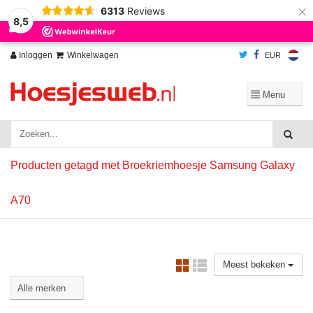
×
6313
Reviews
Wij slaan cookies op om onze website te verbeteren. Is dat akkoord?
Ja
8,5
Nee
Meer over cookies »
Inloggen
Winkelwagen
EUR
Producten getagd met Broekriemhoesje Samsung Galaxy
A70
Meest bekeken