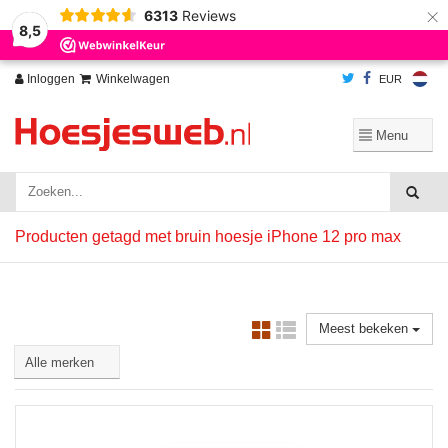
×
6313
Reviews
Wij slaan cookies op om onze website te verbeteren. Is dat akkoord?
Ja
8,5
Nee
Meer over cookies »
Inloggen
Winkelwagen
EUR
Producten getagd met bruin hoesje iPhone 12 pro max
Meest bekeken