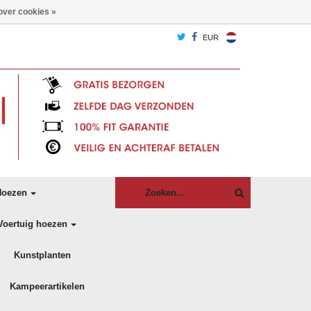
over cookies »
EUR
oezen
Voertuig hoezen
Kunstplanten
Kampeerartikelen