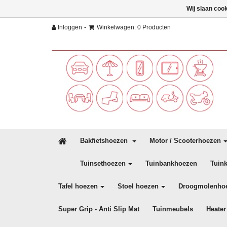
Wij slaan coo
-
Inloggen
Winkelwagen: 0 Producten
Bakfietshoezen
Motor / Scooterhoezen
Tuinsethoezen
Tuinbankhoezen
Tuin
Tafel hoezen
Stoel hoezen
Droogmolenho
Super Grip - Anti Slip Mat
Tuinmeubels
Heater