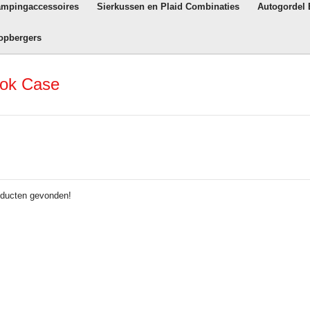
ampingaccessoires
Sierkussen en Plaid Combinaties
Autogordel
opbergers
ook Case
ducten gevonden!