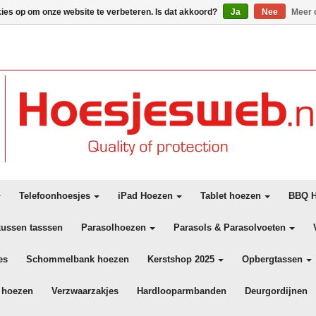
kies op om onze website te verbeteren. Is dat akkoord?
Ja
Nee
Meer 
Telefoonhoesjes
iPad Hoezen
Tablet hoezen
BBQ H
kussen tasssen
Parasolhoezen
Parasols & Parasolvoeten
es
Schommelbank hoezen
Kerstshop 2025
Opbergtassen
 hoezen
Verzwaarzakjes
Hardlooparmbanden
Deurgordijnen