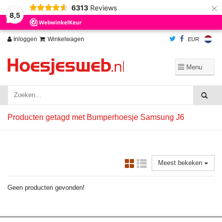
×
6313
Reviews
Wij slaan cookies op om onze website te verbeteren. Is dat akkoord?
Ja
8,5
Nee
Meer over cookies »
Inloggen
Winkelwagen
EUR
Producten getagd met Bumperhoesje Samsung J6
Meest bekeken
Geen producten gevonden!