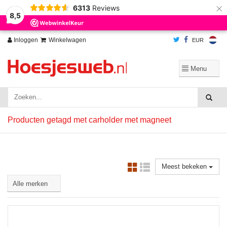
×
6313
Reviews
Wij slaan cookies op om onze website te verbeteren. Is dat akkoord?
Ja
8,5
Nee
Meer over cookies »
Inloggen
Winkelwagen
EUR
Producten getagd met carholder met magneet
Meest bekeken