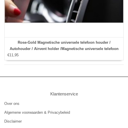
Rose-Gold Magnetische universele telefoon houder /
Autohouder / Airvent holder /Magnetische universele telefoon
€11,95
houder / Autohouder Rose / Airvent holder / Met Stylus pen
Klantenservice
Over ons
Algemene voorwaarden & Privacybeleid
Disclaimer