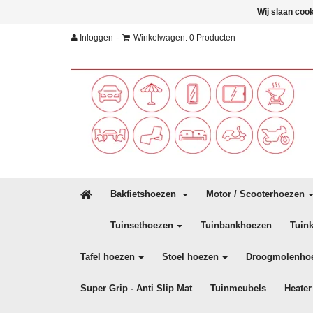
Wij slaan coo
-
Inloggen
Winkelwagen: 0 Producten
Bakfietshoezen
Motor / Scooterhoezen
Tuinsethoezen
Tuinbankhoezen
Tuin
Tafel hoezen
Stoel hoezen
Droogmolenho
Super Grip - Anti Slip Mat
Tuinmeubels
Heater