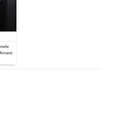
rsele
Airvent
telefoon
rvent