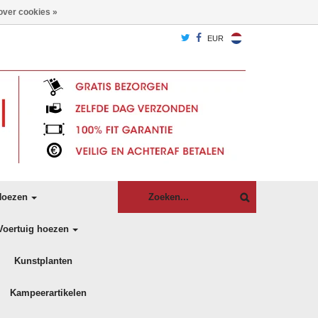
over cookies »
EUR
oezen
Voertuig hoezen
Kunstplanten
Kampeerartikelen