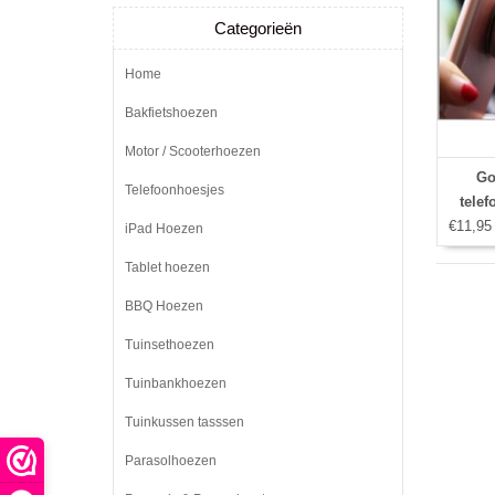
Categorieën
Home
Bakfietshoezen
Motor / Scooterhoezen
Go
Telefoonhoesjes
tele
€11,95
A
iPad Hoezen
Tablet hoezen
BBQ Hoezen
Tuinsethoezen
Tuinbankhoezen
Tuinkussen tasssen
Parasolhoezen