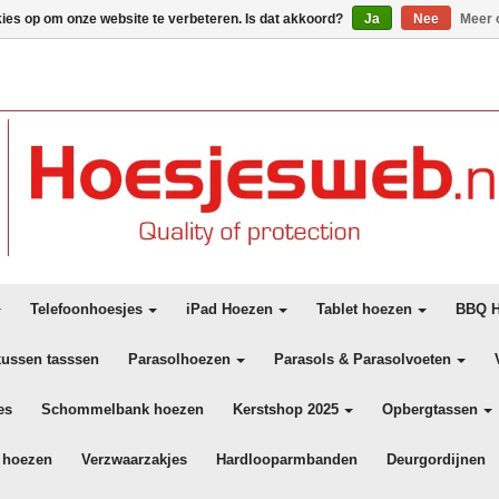
kies op om onze website te verbeteren. Is dat akkoord?
Ja
Nee
Meer 
Telefoonhoesjes
iPad Hoezen
Tablet hoezen
BBQ H
kussen tasssen
Parasolhoezen
Parasols & Parasolvoeten
es
Schommelbank hoezen
Kerstshop 2025
Opbergtassen
 hoezen
Verzwaarzakjes
Hardlooparmbanden
Deurgordijnen