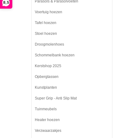
Parasols & Parasolvoeten
8,5
Voertuig hoezen
Tafel hoezen
Stoel hoezen
Droogmolenhoes
Schommelbank hoezen
Kerstshop 2025
Opbergtassen
Kunstplanten
Super Grip - Anti Slip Mat
Tuinmeubels
Heater hoezen
Verzwaarzakjes