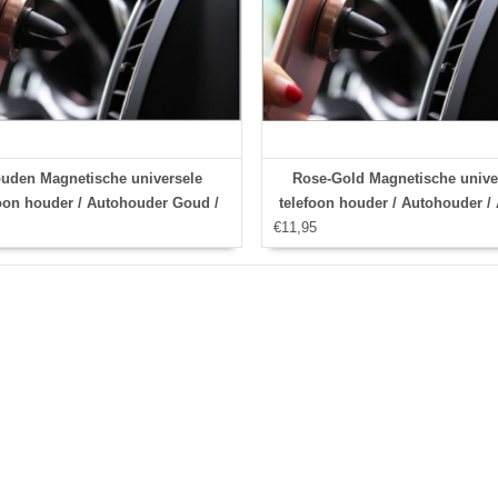
uden Magnetische universele
Rose-Gold Magnetische unive
foon houder / Autohouder Goud /
telefoon houder / Autohouder / 
irvent holder Met Stylus pen
€11,95
holder /Magnetische universele 
houder / Autohouder Rose / Ai
holder / Met Stylus pen