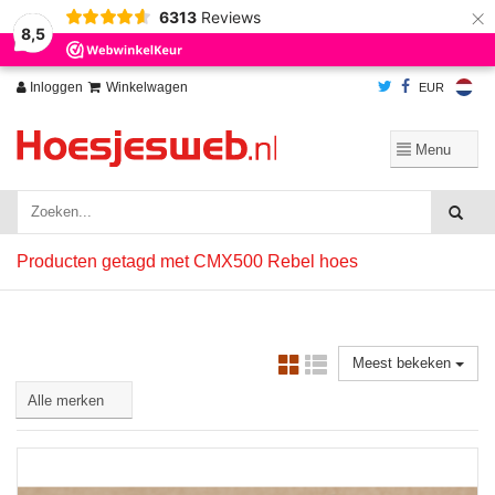
×
6313
Reviews
Wij slaan cookies op om onze website te verbeteren. Is dat akkoord?
Ja
8,5
Nee
Meer over cookies »
Inloggen
Winkelwagen
EUR
Producten getagd met CMX500 Rebel hoes
Meest bekeken