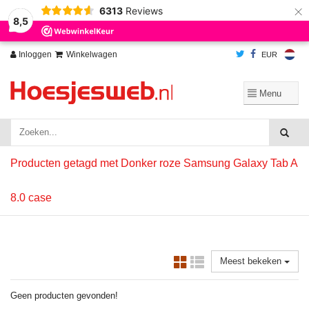
×
6313
Reviews
Wij slaan cookies op om onze website te verbeteren. Is dat akkoord?
Ja
8,5
Nee
Meer over cookies »
Inloggen
Winkelwagen
EUR
Producten getagd met Donker roze Samsung Galaxy Tab A
8.0 case
Meest bekeken
Geen producten gevonden!