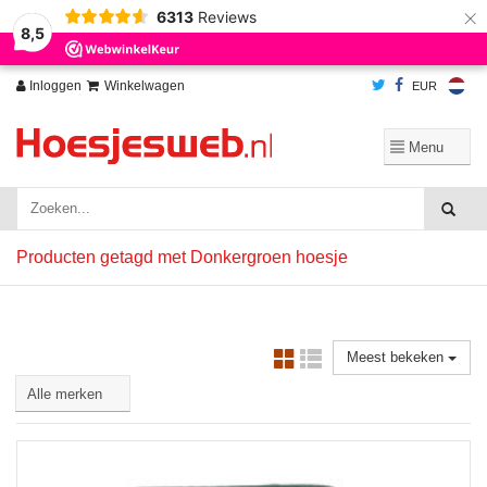
×
6313
Reviews
Wij slaan cookies op om onze website te verbeteren. Is dat akkoord?
Ja
8,5
Nee
Meer over cookies »
Inloggen
Winkelwagen
EUR
Producten getagd met Donkergroen hoesje
Meest bekeken