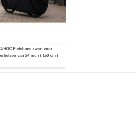
UHOC Fietshoes zwart voor
erfietsen van 24 inch / 160 cm (
60x90) - Fiets Hoes in maat M -
Leeftijdscategorie 8-12 jaar