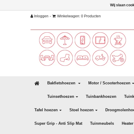
Wij slaan coo
-
Inloggen
Winkelwagen: 0 Producten
Bakfietshoezen
Motor / Scooterhoezen
Tuinsethoezen
Tuinbankhoezen
Tuin
Tafel hoezen
Stoel hoezen
Droogmolenho
Super Grip - Anti Slip Mat
Tuinmeubels
Heater