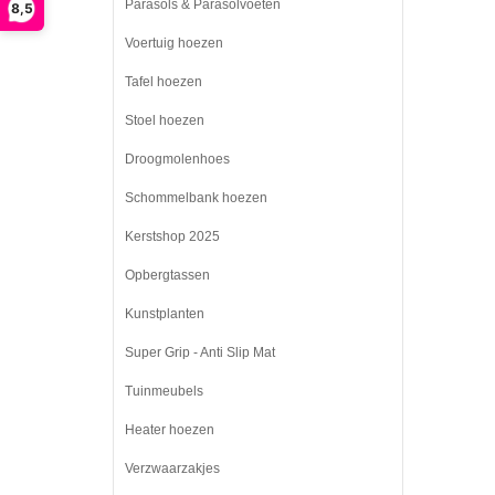
Parasols & Parasolvoeten
8,5
Voertuig hoezen
Tafel hoezen
Stoel hoezen
Droogmolenhoes
Schommelbank hoezen
Kerstshop 2025
Opbergtassen
Kunstplanten
Super Grip - Anti Slip Mat
Tuinmeubels
Heater hoezen
Verzwaarzakjes