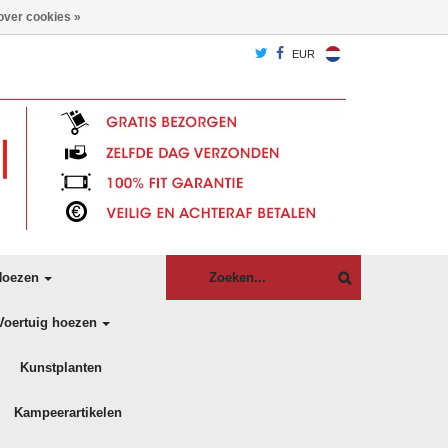
over cookies »
EUR
oezen
Voertuig hoezen
Kunstplanten
Kampeerartikelen