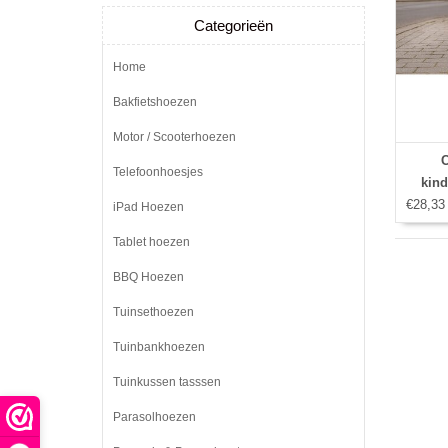
Categorieën
Home
Bakfietshoezen
Motor / Scooterhoezen
C
Telefoonhoesjes
kind
€28,33
180x
iPad Hoezen
Tablet hoezen
BBQ Hoezen
Tuinsethoezen
Tuinbankhoezen
Tuinkussen tasssen
Parasolhoezen