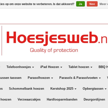
kies op om onze website te verbeteren. Is dat akkoord?
Ja
Nee
Meer 
Telefoonhoesjes
iPad Hoezen
Tablet hoezen
BBQ H
kussen tasssen
Parasolhoezen
Parasols & Parasolvoeten
es
Schommelbank hoezen
Kerstshop 2025
Opbergtassen
 hoezen
Verzwaarzakjes
Hardlooparmbanden
Deurgordijnen