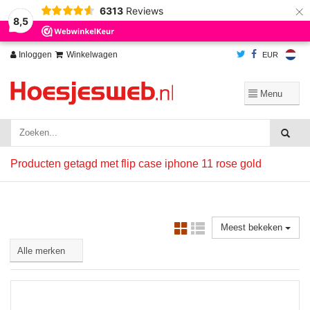
×
6313
Reviews
Wij slaan cookies op om onze website te verbeteren. Is dat akkoord?
Ja
8,5
Nee
Meer over cookies »
Inloggen
Winkelwagen
EUR
Producten getagd met flip case iphone 11 rose gold
Meest bekeken