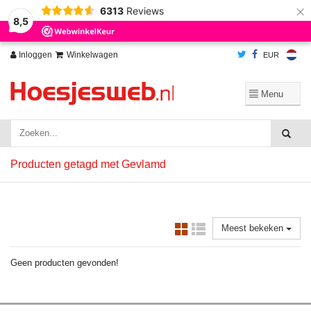
×
6313
Reviews
Wij slaan cookies op om onze website te verbeteren. Is dat akkoord?
Ja
8,5
Nee
Meer over cookies »
Inloggen
Winkelwagen
EUR
Producten getagd met Gevlamd
Meest bekeken
Geen producten gevonden!