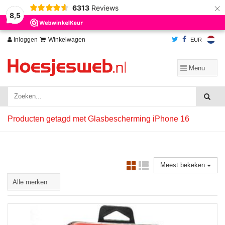
×
6313
Reviews
Wij slaan cookies op om onze website te verbeteren. Is dat akkoord?
Ja
8,5
Nee
Meer over cookies »
Inloggen
Winkelwagen
EUR
Producten getagd met Glasbescherming iPhone 16
Meest bekeken