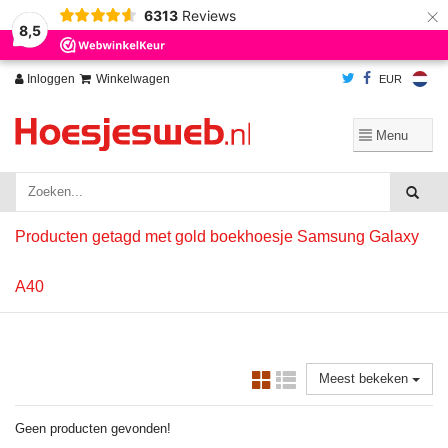
×
6313
Reviews
Wij slaan cookies op om onze website te verbeteren. Is dat akkoord?
Ja
8,5
Nee
Meer over cookies »
Inloggen
Winkelwagen
EUR
Producten getagd met gold boekhoesje Samsung Galaxy
A40
Meest bekeken
Geen producten gevonden!