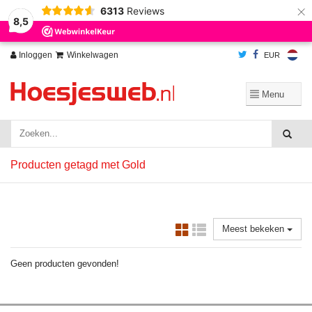
×
6313
Reviews
Wij slaan cookies op om onze website te verbeteren. Is dat akkoord?
Ja
8,5
Nee
Meer over cookies »
Inloggen
Winkelwagen
EUR
Producten getagd met Gold
Meest bekeken
Geen producten gevonden!