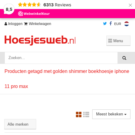
×
6313
Reviews
Wij slaan cookies op om onze website te verbeteren. Is dat akkoord?
Ja
8,5
Nee
Meer over cookies »
Inloggen
Winkelwagen
EUR
Producten getagd met golden shimmer boekhoesje iphone
11 pro max
Meest bekeken