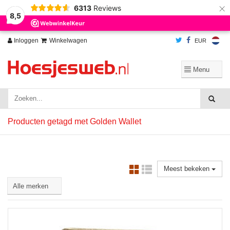
×
6313
Reviews
Wij slaan cookies op om onze website te verbeteren. Is dat akkoord?
Ja
8,5
Nee
Meer over cookies »
Inloggen
Winkelwagen
EUR
Producten getagd met Golden Wallet
Meest bekeken