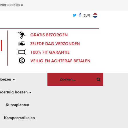
over cookies »
EUR
oezen
Voertuig hoezen
Kunstplanten
Kampeerartikelen