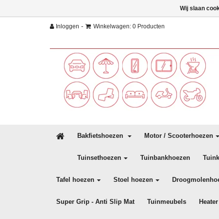
Wij slaan coo
-
Inloggen
Winkelwagen: 0 Producten
Bakfietshoezen
Motor / Scooterhoezen
Tuinsethoezen
Tuinbankhoezen
Tuin
Tafel hoezen
Stoel hoezen
Droogmolenho
Super Grip - Anti Slip Mat
Tuinmeubels
Heater