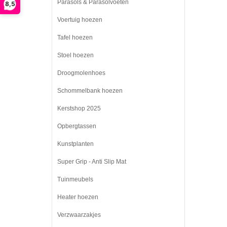
Parasols & Parasolvoeten
8,5
Voertuig hoezen
Tafel hoezen
Stoel hoezen
Droogmolenhoes
Schommelbank hoezen
Kerstshop 2025
Opbergtassen
Kunstplanten
Super Grip - Anti Slip Mat
Tuinmeubels
Heater hoezen
Verzwaarzakjes