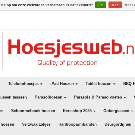
kies op om onze website te verbeteren. Is dat akkoord?
Ja
Nee
Meer 
Telefoonhoesjes
iPad Hoezen
Tablet hoezen
BBQ H
kussen tasssen
Parasolhoezen
Parasols & Parasolvoeten
es
Schommelbank hoezen
Kerstshop 2025
Opbergtassen
 hoezen
Verzwaarzakjes
Hardlooparmbanden
Deurgordijnen