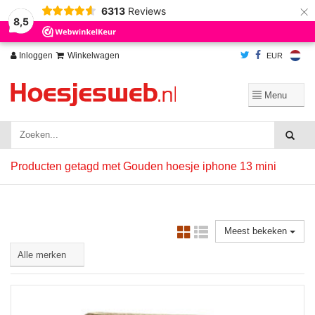
×
6313
Reviews
Wij slaan cookies op om onze website te verbeteren. Is dat akkoord?
Ja
8,5
Nee
Meer over cookies »
Inloggen
Winkelwagen
EUR
Producten getagd met Gouden hoesje iphone 13 mini
Meest bekeken