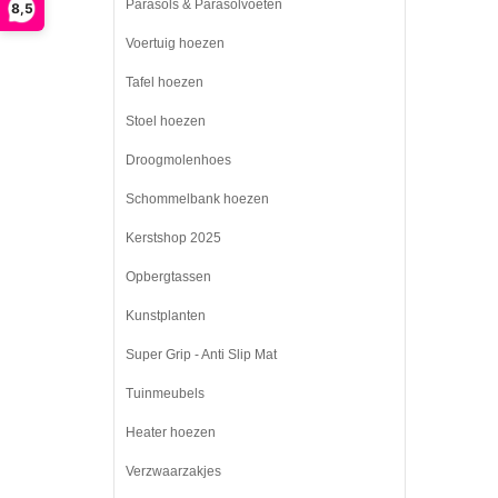
Parasols & Parasolvoeten
8,5
Voertuig hoezen
Tafel hoezen
Stoel hoezen
Droogmolenhoes
Schommelbank hoezen
Kerstshop 2025
Opbergtassen
Kunstplanten
Super Grip - Anti Slip Mat
Tuinmeubels
Heater hoezen
Verzwaarzakjes