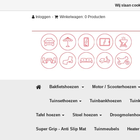
Wij slaan coo
-
Inloggen
Winkelwagen: 0 Producten
Bakfietshoezen
Motor / Scooterhoezen
Tuinsethoezen
Tuinbankhoezen
Tuin
Tafel hoezen
Stoel hoezen
Droogmolenho
Super Grip - Anti Slip Mat
Tuinmeubels
Heater