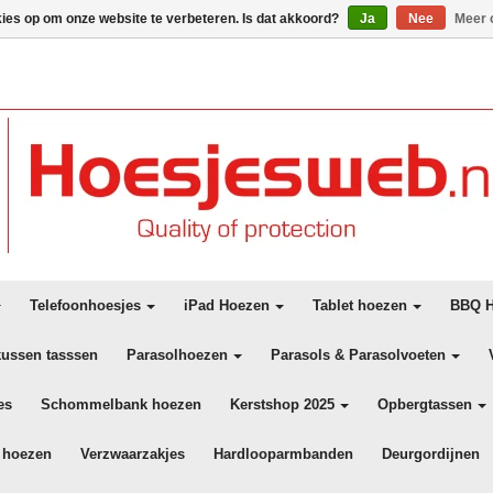
kies op om onze website te verbeteren. Is dat akkoord?
Ja
Nee
Meer 
Telefoonhoesjes
iPad Hoezen
Tablet hoezen
BBQ H
kussen tasssen
Parasolhoezen
Parasols & Parasolvoeten
es
Schommelbank hoezen
Kerstshop 2025
Opbergtassen
 hoezen
Verzwaarzakjes
Hardlooparmbanden
Deurgordijnen