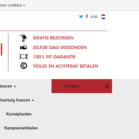
over cookies »
EUR
oezen
Voertuig hoezen
Kunstplanten
Kampeerartikelen