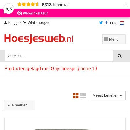
×
6313
Reviews
Wij slaan cookies op om onze website te verbeteren. Is dat akkoord?
Ja
8,5
Nee
Meer over cookies »
Inloggen
Winkelwagen
EUR
Producten getagd met Grijs hoesje iphone 13
Meest bekeken