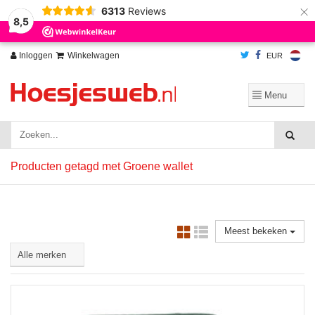
×
6313
Reviews
Wij slaan cookies op om onze website te verbeteren. Is dat akkoord?
Ja
8,5
Nee
Meer over cookies »
Inloggen
Winkelwagen
EUR
Producten getagd met Groene wallet
Meest bekeken