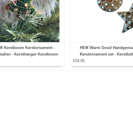
M Kerstboom Kerstornament -
HEM Warm Goud Handgemaa
ballen - Kersthanger Kerstboom-
Kerstornament set - Kerstball
Kerstversiering - Kerstboom
€34,95
Kersthanger - Kerstversierin
kerstversiering - 12 cm
Klassieke kerstversiering - Ker
Ster - Bal met Parels en Glit
opengewerkt