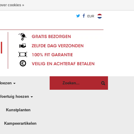
over cookies »
EUR
oezen
Voertuig hoezen
Kunstplanten
Kampeerartikelen