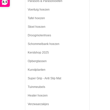
Parasols & Parasolvoeten
8,5
Voertuig hoezen
Tafel hoezen
Stoel hoezen
Droogmolenhoes
Schommelbank hoezen
Kerstshop 2025
Opbergtassen
Kunstplanten
Super Grip - Anti Slip Mat
Tuinmeubels
Heater hoezen
Verzwaarzakjes