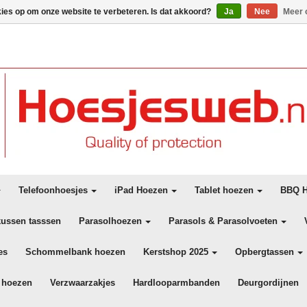
kies op om onze website te verbeteren. Is dat akkoord?
Ja
Nee
Meer 
Telefoonhoesjes
iPad Hoezen
Tablet hoezen
BBQ H
kussen tasssen
Parasolhoezen
Parasols & Parasolvoeten
es
Schommelbank hoezen
Kerstshop 2025
Opbergtassen
 hoezen
Verzwaarzakjes
Hardlooparmbanden
Deurgordijnen