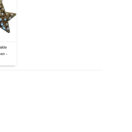
kte
en -
g -
stboom -
ters