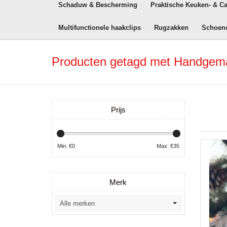
Schaduw & Bescherming
Praktische Keuken- & C
Multifunctionele haakclips
Rugzakken
Schoen
Producten getagd met Handgema
Prijs
Min: €
0
Max: €
35
Merk