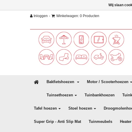
Wij slaan coo
-
Inloggen
Winkelwagen: 0 Producten
Bakfietshoezen
Motor / Scooterhoezen
Tuinsethoezen
Tuinbankhoezen
Tuin
Tafel hoezen
Stoel hoezen
Droogmolenho
Super Grip - Anti Slip Mat
Tuinmeubels
Heater