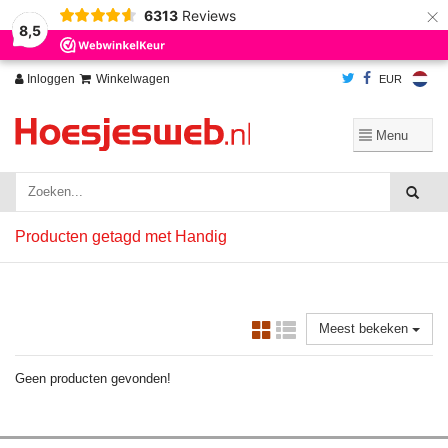
×
6313
Reviews
Wij slaan cookies op om onze website te verbeteren. Is dat akkoord?
Ja
8,5
Nee
Meer over cookies »
Inloggen
Winkelwagen
EUR
Producten getagd met Handig
Meest bekeken
Geen producten gevonden!