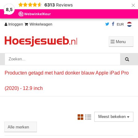
×
6313
Reviews
Wij slaan cookies op om onze website te verbeteren. Is dat akkoord?
Ja
8,5
Nee
Meer over cookies »
Inloggen
Winkelwagen
EUR
Producten getagd met hard donker blauw Apple iPad Pro
(2020) - 12.9 inch
Meest bekeken