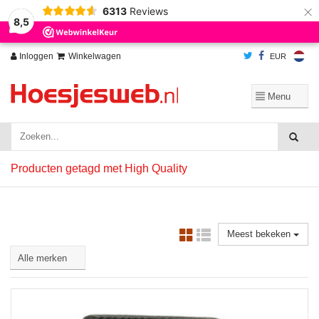
×
6313
Reviews
Wij slaan cookies op om onze website te verbeteren. Is dat akkoord?
Ja
8,5
Nee
Meer over cookies »
Inloggen
Winkelwagen
EUR
Producten getagd met High Quality
Meest bekeken