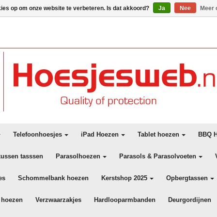
kies op om onze website te verbeteren. Is dat akkoord?
Ja
Nee
Meer 
Telefoonhoesjes
iPad Hoezen
Tablet hoezen
BBQ H
kussen tasssen
Parasolhoezen
Parasols & Parasolvoeten
es
Schommelbank hoezen
Kerstshop 2025
Opbergtassen
 hoezen
Verzwaarzakjes
Hardlooparmbanden
Deurgordijnen