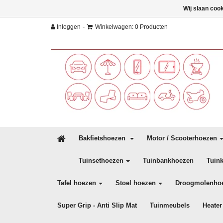
Wij slaan coo
-
Inloggen
Winkelwagen: 0 Producten
Bakfietshoezen
Motor / Scooterhoezen
Tuinsethoezen
Tuinbankhoezen
Tuin
Tafel hoezen
Stoel hoezen
Droogmolenho
Super Grip - Anti Slip Mat
Tuinmeubels
Heater