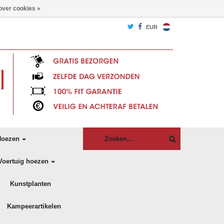
over cookies »
EUR
oezen
Voertuig hoezen
Kunstplanten
Kampeerartikelen