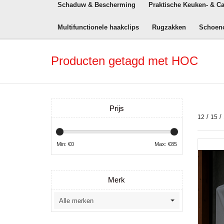
Schaduw & Bescherming
Praktische Keuken- & C
Multifunctionele haakclips
Rugzakken
Schoen
Producten getagd met HOC
Prijs
/
/
12
15
Min: €
0
Max: €
85
Merk