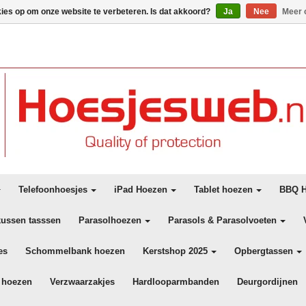
kies op om onze website te verbeteren. Is dat akkoord?
Ja
Nee
Meer 
Telefoonhoesjes
iPad Hoezen
Tablet hoezen
BBQ H
kussen tasssen
Parasolhoezen
Parasols & Parasolvoeten
es
Schommelbank hoezen
Kerstshop 2025
Opbergtassen
 hoezen
Verzwaarzakjes
Hardlooparmbanden
Deurgordijnen