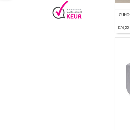
CUHOC
€74,33