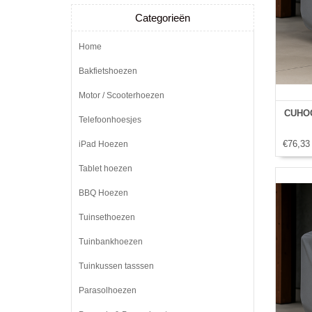
Categorieën
Home
Bakfietshoezen
Motor / Scooterhoezen
CUHOC
Telefoonhoesjes
€76,33
iPad Hoezen
Tablet hoezen
BBQ Hoezen
Tuinsethoezen
Tuinbankhoezen
Tuinkussen tasssen
Parasolhoezen