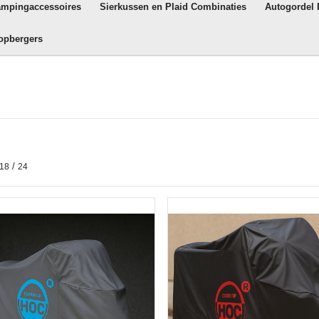
ampingaccessoires
Sierkussen en Plaid Combinaties
Autogordel
opbergers
/
18
24