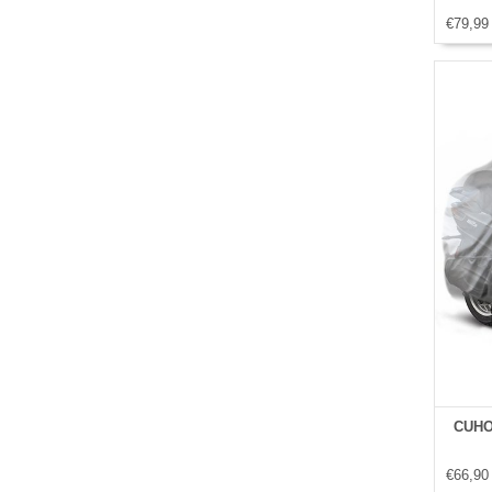
€79,99
CUHOC
€66,90