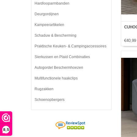
Hardlooparmbanden
Deurgordijnen
Kampeerartikelen
CUHOC 
Schaduw & Bescherming
€40,99
Praktische Keuken- & Campingaccessoires
Sierkussen en Plaid Combinaties
Autogordel Beschermhoezen
Multifunctionele haakclips
Rugzakken
Schoenopbergers
8,5