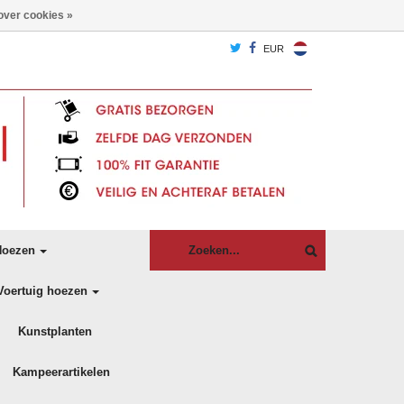
over cookies »
EUR
oezen
Voertuig hoezen
Kunstplanten
Kampeerartikelen