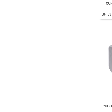
CUH
€84,33
CUHOC