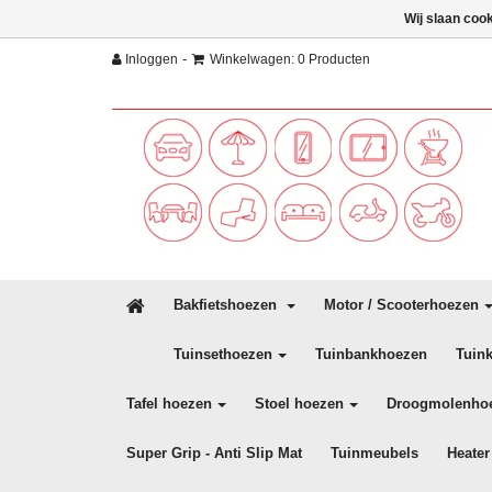
Wij slaan coo
-
Inloggen
Winkelwagen: 0 Producten
Bakfietshoezen
Motor / Scooterhoezen
Tuinsethoezen
Tuinbankhoezen
Tuin
Tafel hoezen
Stoel hoezen
Droogmolenho
Super Grip - Anti Slip Mat
Tuinmeubels
Heater