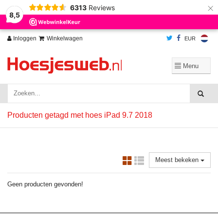
×
6313
Reviews
Wij slaan cookies op om onze website te verbeteren. Is dat akkoord?
Ja
8,5
Nee
Meer over cookies »
Inloggen
Winkelwagen
EUR
Producten getagd met hoes iPad 9.7 2018
Meest bekeken
Geen producten gevonden!