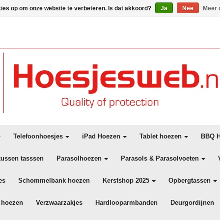
kies op om onze website te verbeteren. Is dat akkoord?
Ja
Nee
Meer 
Telefoonhoesjes
iPad Hoezen
Tablet hoezen
BBQ H
kussen tasssen
Parasolhoezen
Parasols & Parasolvoeten
es
Schommelbank hoezen
Kerstshop 2025
Opbergtassen
 hoezen
Verzwaarzakjes
Hardlooparmbanden
Deurgordijnen