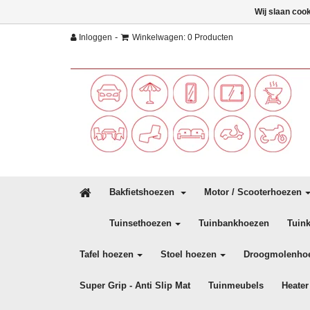
Wij slaan coo
-
Inloggen
Winkelwagen: 0 Producten
Bakfietshoezen
Motor / Scooterhoezen
Tuinsethoezen
Tuinbankhoezen
Tuin
Tafel hoezen
Stoel hoezen
Droogmolenho
Super Grip - Anti Slip Mat
Tuinmeubels
Heater