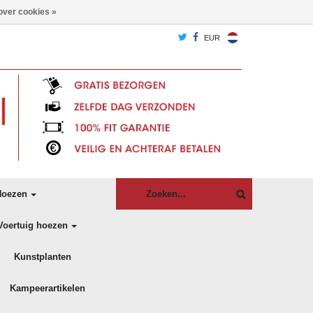
over cookies »
EUR
oezen
Voertuig hoezen
Kunstplanten
Kampeerartikelen