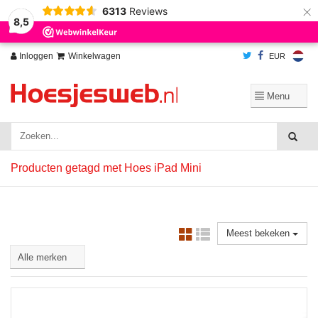
×
6313
Reviews
Wij slaan cookies op om onze website te verbeteren. Is dat akkoord?
Ja
8,5
Nee
Meer over cookies »
Inloggen
Winkelwagen
EUR
Producten getagd met Hoes iPad Mini
Meest bekeken