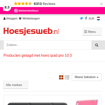
×
6313
Reviews
Wij slaan cookies op om onze website te verbeteren. Is dat akkoord?
Ja
8,5
Nee
Meer over cookies »
Inloggen
Winkelwagen
EUR
Producten getagd met hoes ipad pro 10.5
Meest bekeken