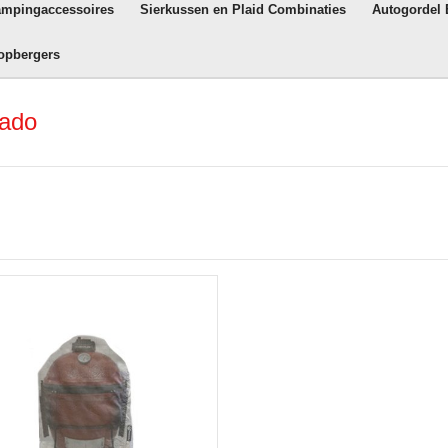
ampingaccessoires
Sierkussen en Plaid Combinaties
Autogordel
opbergers
mado