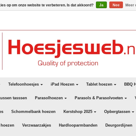
kies op om onze website te verbeteren. Is dat akkoord?
Ja
Nee
Meer 
Telefoonhoesjes
iPad Hoezen
Tablet hoezen
BBQ H
kussen tasssen
Parasolhoezen
Parasols & Parasolvoeten
es
Schommelbank hoezen
Kerstshop 2025
Opbergtassen
 hoezen
Verzwaarzakjes
Hardlooparmbanden
Deurgordijnen