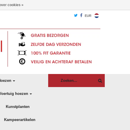
over cookies »
EUR
oezen
Voertuig hoezen
Kunstplanten
Kampeerartikelen