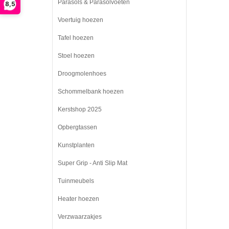
Parasols & Parasolvoeten
8,5
Voertuig hoezen
Tafel hoezen
Stoel hoezen
Droogmolenhoes
Schommelbank hoezen
Kerstshop 2025
Opbergtassen
Kunstplanten
Super Grip - Anti Slip Mat
Tuinmeubels
Heater hoezen
Verzwaarzakjes