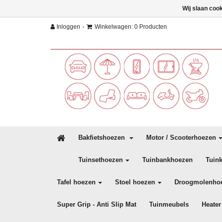
Wij slaan coo
-
Inloggen
Winkelwagen: 0 Producten
Bakfietshoezen
Motor / Scooterhoezen
Tuinsethoezen
Tuinbankhoezen
Tuin
Tafel hoezen
Stoel hoezen
Droogmolenho
Super Grip - Anti Slip Mat
Tuinmeubels
Heater