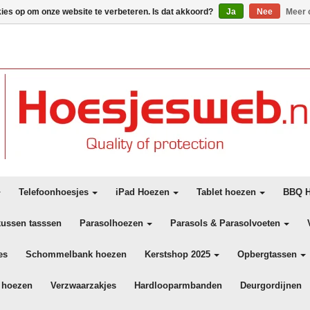
kies op om onze website te verbeteren. Is dat akkoord?
Ja
Nee
Meer 
Telefoonhoesjes
iPad Hoezen
Tablet hoezen
BBQ H
kussen tasssen
Parasolhoezen
Parasols & Parasolvoeten
es
Schommelbank hoezen
Kerstshop 2025
Opbergtassen
 hoezen
Verzwaarzakjes
Hardlooparmbanden
Deurgordijnen