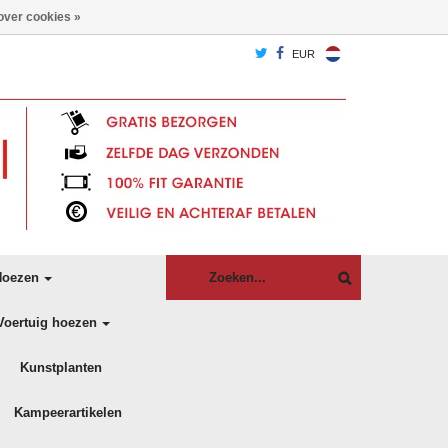
over cookies »
EUR
oezen
Voertuig hoezen
Kunstplanten
Kampeerartikelen