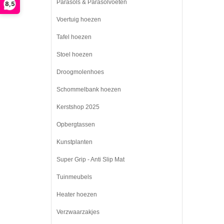
Parasols & Parasolvoeten
8,5
Voertuig hoezen
Tafel hoezen
Stoel hoezen
Droogmolenhoes
Schommelbank hoezen
Kerstshop 2025
Opbergtassen
Kunstplanten
Super Grip - Anti Slip Mat
Tuinmeubels
Heater hoezen
Verzwaarzakjes