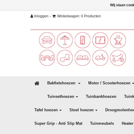
Wij slaan coo
-
Inloggen
Winkelwagen: 0 Producten
Bakfietshoezen
Motor / Scooterhoezen
Tuinsethoezen
Tuinbankhoezen
Tuin
Tafel hoezen
Stoel hoezen
Droogmolenho
Super Grip - Anti Slip Mat
Tuinmeubels
Heater