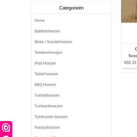
Categorieën
Home
Bakfietshoezen
Motor / Scooterhoezen
Telefoonhoesjes
Scoo
€60,33
2
iPad Hoezen
Tablet hoezen
BBQ Hoezen
Tuinsethoezen
Tuinbankhoezen
Tuinkussen tasssen
Parasolhoezen