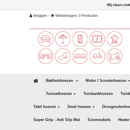
Wij slaan coo
-
Inloggen
Winkelwagen: 0 Producten
Bakfietshoezen
Motor / Scooterhoezen
Tuinsethoezen
Tuinbankhoezen
Tuin
Tafel hoezen
Stoel hoezen
Droogmolenho
Super Grip - Anti Slip Mat
Tuinmeubels
Heater