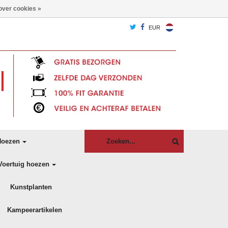
over cookies »
EUR
oezen
Voertuig hoezen
Kunstplanten
Kampeerartikelen