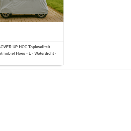
COVER UP HOC Topkwaliteit
tmobiel Hoes - L - Waterdicht -
20x95x110cm - Diamond label
Scootmobielhoes