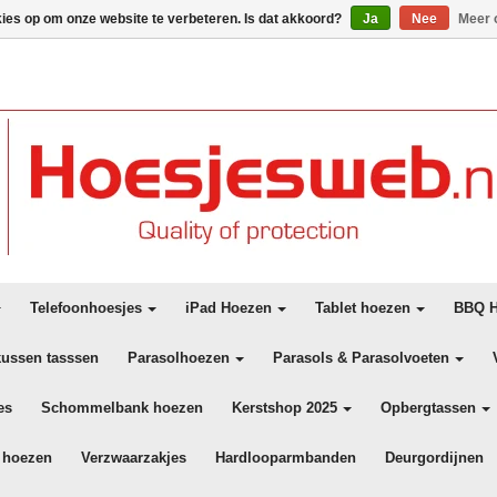
kies op om onze website te verbeteren. Is dat akkoord?
Ja
Nee
Meer 
Telefoonhoesjes
iPad Hoezen
Tablet hoezen
BBQ H
kussen tasssen
Parasolhoezen
Parasols & Parasolvoeten
es
Schommelbank hoezen
Kerstshop 2025
Opbergtassen
 hoezen
Verzwaarzakjes
Hardlooparmbanden
Deurgordijnen