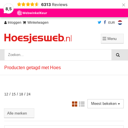
×
6313
Reviews
Wij slaan cookies op om onze website te verbeteren. Is dat akkoord?
Ja
8,5
Nee
Meer over cookies »
Inloggen
Winkelwagen
EUR
Producten getagd met Hoes
/
/
/
12
15
18
24
Meest bekeken