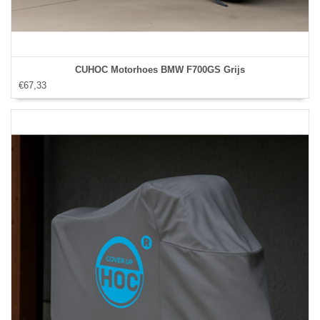
CUHOC Motorhoes BMW F700GS Grijs
€67,33