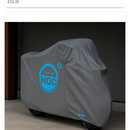
€74,33