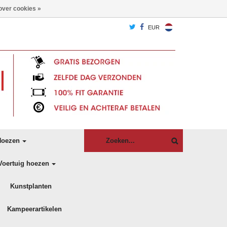
over cookies »
EUR
oezen
Voertuig hoezen
Kunstplanten
Kampeerartikelen