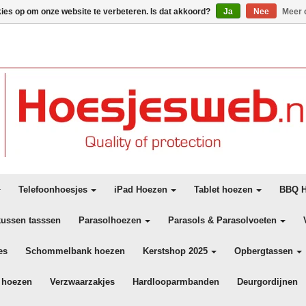
kies op om onze website te verbeteren. Is dat akkoord?
Ja
Nee
Meer 
Telefoonhoesjes
iPad Hoezen
Tablet hoezen
BBQ H
kussen tasssen
Parasolhoezen
Parasols & Parasolvoeten
es
Schommelbank hoezen
Kerstshop 2025
Opbergtassen
 hoezen
Verzwaarzakjes
Hardlooparmbanden
Deurgordijnen