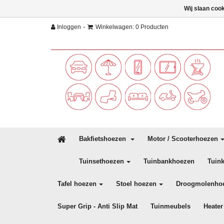
Wij slaan coo
-
Inloggen
Winkelwagen: 0 Producten
Bakfietshoezen
Motor / Scooterhoezen
Tuinsethoezen
Tuinbankhoezen
Tuin
Tafel hoezen
Stoel hoezen
Droogmolenho
Super Grip - Anti Slip Mat
Tuinmeubels
Heater