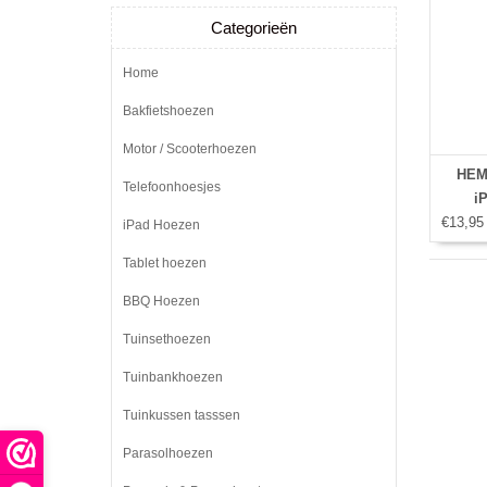
Categorieën
Home
Bakfietshoezen
Motor / Scooterhoezen
HEM 
Telefoonhoesjes
i
€13,95
iPad Hoezen
Tablet hoezen
BBQ Hoezen
Tuinsethoezen
Tuinbankhoezen
Tuinkussen tasssen
Parasolhoezen