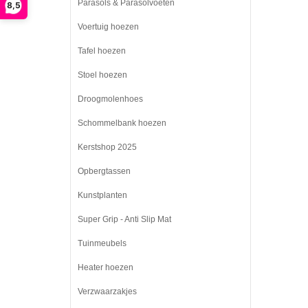
Parasols & Parasolvoeten
8,5
Voertuig hoezen
Tafel hoezen
Stoel hoezen
Droogmolenhoes
Schommelbank hoezen
Kerstshop 2025
Opbergtassen
Kunstplanten
Super Grip - Anti Slip Mat
Tuinmeubels
Heater hoezen
Verzwaarzakjes