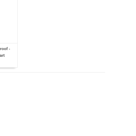
oof -
art