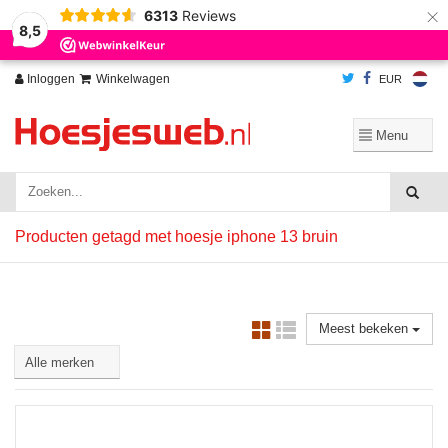
×
6313
Reviews
Wij slaan cookies op om onze website te verbeteren. Is dat akkoord?
Ja
8,5
Nee
Meer over cookies »
Inloggen
Winkelwagen
EUR
Producten getagd met hoesje iphone 13 bruin
Meest bekeken