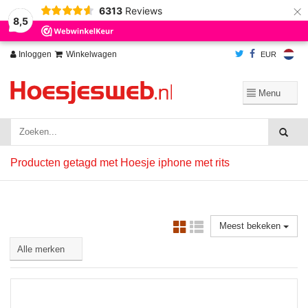
×
6313
Reviews
Wij slaan cookies op om onze website te verbeteren. Is dat akkoord?
Ja
8,5
Nee
Meer over cookies »
Inloggen
Winkelwagen
EUR
Producten getagd met Hoesje iphone met rits
Meest bekeken