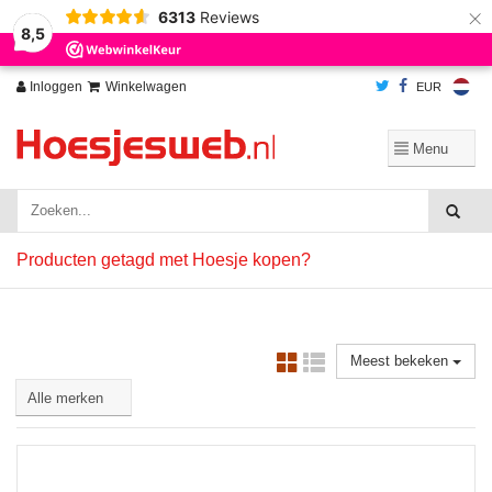
×
6313
Reviews
Wij slaan cookies op om onze website te verbeteren. Is dat akkoord?
Ja
8,5
Nee
Meer over cookies »
Inloggen
Winkelwagen
EUR
Producten getagd met Hoesje kopen?
Meest bekeken