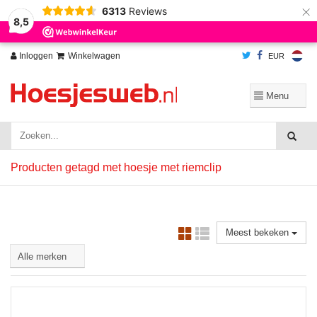
×
6313
Reviews
Wij slaan cookies op om onze website te verbeteren. Is dat akkoord?
Ja
8,5
Nee
Meer over cookies »
Inloggen
Winkelwagen
EUR
Producten getagd met hoesje met riemclip
Meest bekeken