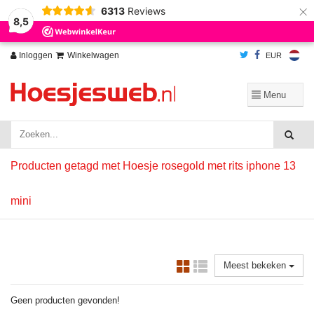
×
6313
Reviews
Wij slaan cookies op om onze website te verbeteren. Is dat akkoord?
Ja
8,5
Nee
Meer over cookies »
Inloggen
Winkelwagen
EUR
Producten getagd met Hoesje rosegold met rits iphone 13
mini
Meest bekeken
Geen producten gevonden!