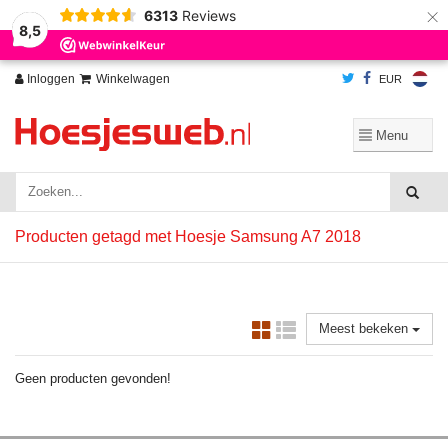
×
6313
Reviews
Wij slaan cookies op om onze website te verbeteren. Is dat akkoord?
Ja
8,5
Nee
Meer over cookies »
Inloggen
Winkelwagen
EUR
Producten getagd met Hoesje Samsung A7 2018
Meest bekeken
Geen producten gevonden!