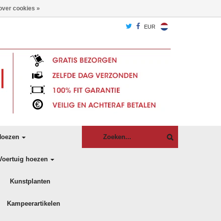
over cookies »
EUR
oezen
Voertuig hoezen
Kunstplanten
Kampeerartikelen