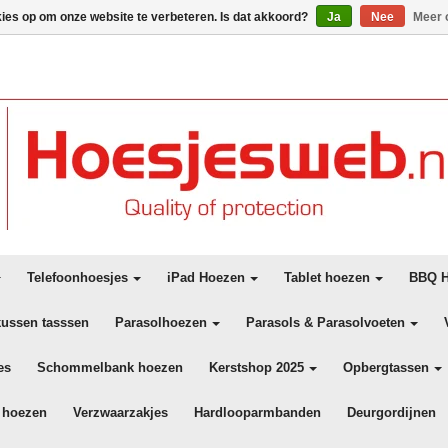
kies op om onze website te verbeteren. Is dat akkoord?
Ja
Nee
Meer 
Telefoonhoesjes
iPad Hoezen
Tablet hoezen
BBQ H
kussen tasssen
Parasolhoezen
Parasols & Parasolvoeten
es
Schommelbank hoezen
Kerstshop 2025
Opbergtassen
 hoezen
Verzwaarzakjes
Hardlooparmbanden
Deurgordijnen