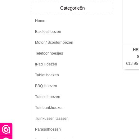
Categorieën
Home
Bakfietshoezen
Motor / Scooterhoezen
HEM
Telefoonhoesjes
S
€13,95
iPad Hoezen
Tablet hoezen
BBQ Hoezen
Tuinsethoezen
Tuinbankhoezen
Tuinkussen tasssen
Parasolhoezen