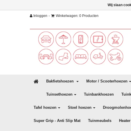
Wij slaan coo
-
Inloggen
Winkelwagen: 0 Producten
Bakfietshoezen
Motor / Scooterhoezen
Tuinsethoezen
Tuinbankhoezen
Tuin
Tafel hoezen
Stoel hoezen
Droogmolenho
Super Grip - Anti Slip Mat
Tuinmeubels
Heater