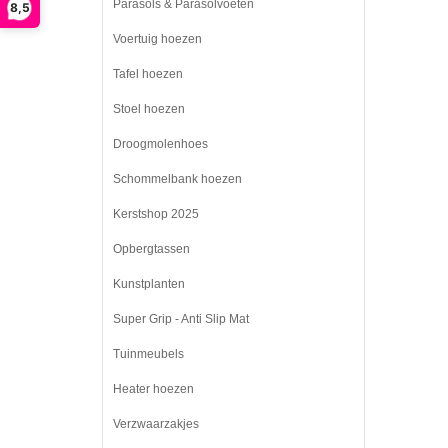
Parasols & Parasolvoeten
8,5
Voertuig hoezen
Tafel hoezen
Stoel hoezen
Droogmolenhoes
Schommelbank hoezen
Kerstshop 2025
Opbergtassen
Kunstplanten
Super Grip - Anti Slip Mat
Tuinmeubels
Heater hoezen
Verzwaarzakjes