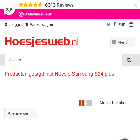
×
6313
Reviews
Wij slaan cookies op om onze website te verbeteren. Is dat akkoord?
Ja
8,5
Nee
Meer over cookies »
Inloggen
Winkelwagen
EUR
Producten getagd met Hoesje Samsung S24 plus
Meest bekeken